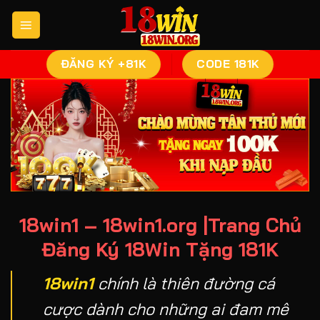
Skip
to
content
ĐĂNG KÝ +81K
CODE 181K
18win1 – 18win1.org |Trang Chủ
Đăng Ký 18Win Tặng 181K
18win1
chính là thiên đường cá
cược dành cho những ai đam mê