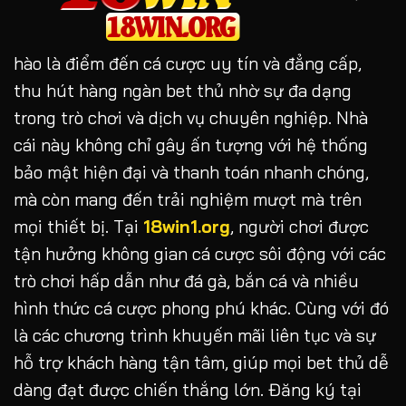
hào là điểm đến cá cược uy tín và đẳng cấp,
thu hút hàng ngàn bet thủ nhờ sự đa dạng
trong trò chơi và dịch vụ chuyên nghiệp. Nhà
cái này không chỉ gây ấn tượng với hệ thống
bảo mật hiện đại và thanh toán nhanh chóng,
mà còn mang đến trải nghiệm mượt mà trên
mọi thiết bị. Tại
18win1.org
, người chơi được
tận hưởng không gian cá cược sôi động với các
trò chơi hấp dẫn như đá gà, bắn cá và nhiều
hình thức cá cược phong phú khác. Cùng với đó
là các chương trình khuyến mãi liên tục và sự
hỗ trợ khách hàng tận tâm, giúp mọi bet thủ dễ
dàng đạt được chiến thắng lớn. Đăng ký tại