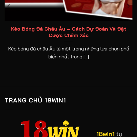
Kèo Bóng Đá Châu Âu – Cách Dự Đoán Và Đặt
Cược Chính Xác
Kèo bóng đá châu Âu là một trong những lựa chọn phổ
biến nhất trong [...]
TRANG CHỦ 18WIN1
18win1
tự