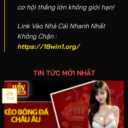
cơ hội thắng lớn không giới hạn!
Link Vào Nhà Cái Nhanh Nhất
Không Chặn :
https://18win1.org/
TIN TỨC MỚI NHẤT
29
Th9