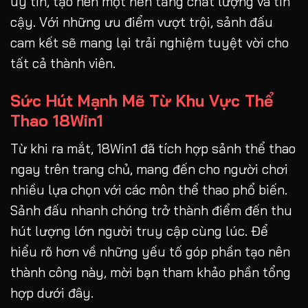
uy tín, tạo nên một nền tảng chất lượng và tin
cậy. Với những ưu điểm vượt trội, sảnh đấu
cam kết sẽ mang lại trải nghiệm tuyệt vời cho
tất cả thành viên.
Sức Hút Mạnh Mẽ Từ Khu Vực Thể
Thao 18Win1
Từ khi ra mắt, 18Win1 đã tích hợp sảnh thể thao
ngay trên trang chủ, mang đến cho người chơi
nhiều lựa chọn với các môn thể thao phổ biến.
Sảnh đấu nhanh chóng trở thành điểm đến thu
hút lượng lớn người truy cập cùng lúc. Để
hiểu rõ hơn về những yếu tố góp phần tạo nên
thành công này, mời bạn tham khảo phần tổng
hợp dưới đây.