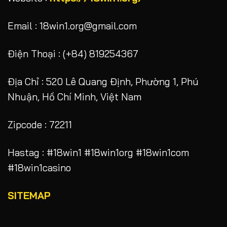
Email :
18win1.org@gmail.com
Điện Thoại :
(+84) 819254367
Địa Chỉ :
520 Lê Quang Định, Phường 1, Phú
Nhuận, Hồ Chí Minh, Việt Nam
Zipcode :
72211
Hastag :
#18win1 #18win1org #18win1com
#18win1casino
SITEMAP