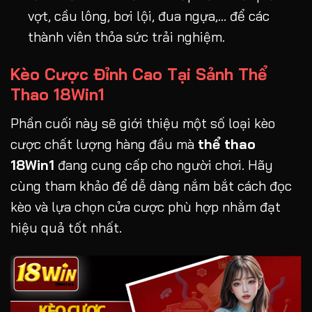
vợt, cầu lông, bơi lội, đua ngựa,… để các
thành viên thỏa sức trải nghiệm.
Kèo Cược Đỉnh Cao Tại Sảnh Thể
Thao 18Win1
Phần cuối này sẽ giới thiệu một số loại kèo
cược chất lượng hàng đầu mà
thể thao
18Win1
đang cung cấp cho người chơi. Hãy
cùng tham khảo để dễ dàng nắm bắt cách đọc
kèo và lựa chọn cửa cược phù hợp nhằm đạt
hiệu quả tốt nhất.