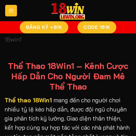
Skip
to
content
ĐĂNG KÝ +81K
CODE 181K
18win1
Thể Thao 18Win1 – Kênh Cược
Hấp Dẫn Cho Người Đam Mê
Thể Thao
Thể thao 18Win1
mang đến cho người chơi
nhiều tỷ lệ kèo hấp dẫn, được đội ngũ chuyên
gia phân tích kỹ lưỡng. Giao diện thân thiện,
kết hợp cùng sự hợp tác với các nhà phát hành