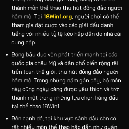
thành môn thể thao thu hút đông đảo người
hâm mộ. Tại
18Win1.org
, người chơi có thể
tham gia đặt cược vào các giải đấu danh
tiếng với nhiều tỷ lệ kèo hấp dẫn do nhà cái
cung cấp.
Bóng bầu dục vốn phát triển mạnh tại các
quốc gia châu Mỹ và dần phổ biến rộng rãi
trên toàn thế giới, thu hút đông đảo người
hâm mộ. Trong những năm gần đây, bộ môn
này cũng ngày càng được yêu thích và trở
thành một trong những lựa chọn hàng đầu
tại thể thao 18Win1.
Bên cạnh đó, tại khu vực sảnh đấu còn có
rất nhiều môn thể thao hấp dẫn như quần