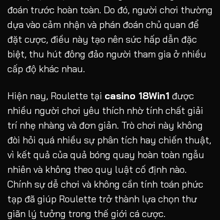
đoán trước hoàn toàn. Do đó, người chơi thường
dựa vào cảm nhận và phán đoán chủ quan để
đặt cược, điều này tạo nên sức hấp dẫn đặc
biệt, thu hút đông đảo người tham gia ở nhiều
cấp độ khác nhau.
Hiện nay, Roulette tại
casino 18Win1
được
nhiều người chơi yêu thích nhờ tính chất giải
trí nhẹ nhàng và đơn giản. Trò chơi này không
đòi hỏi quá nhiều sự phân tích hay chiến thuật,
vì kết quả của quả bóng quay hoàn toàn ngẫu
nhiên và không theo quy luật cố định nào.
Chính sự dễ chơi và không cần tính toán phức
tạp đã giúp Roulette trở thành lựa chọn thư
giãn lý tưởng trong thế giới cá cược.