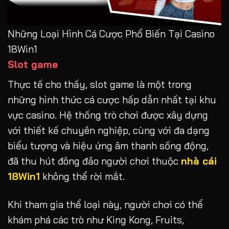
Những Loại Hình Cá Cược Phổ Biến Tại Casino
18Win1
Slot game
Thực tế cho thấy, slot game là một trong
những hình thức cá cược hấp dẫn nhất tại khu
vực casino. Hệ thống trò chơi được xây dựng
với thiết kế chuyên nghiệp, cùng với đa dạng
biểu tượng và hiệu ứng âm thanh sống động,
đã thu hút đông đảo người chơi thuộc
nhà cái
18Win1
không thể rời mắt.
Khi tham gia thể loại này, người chơi có thể
khám phá các trò như King Kong, Fruits,