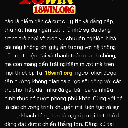
hào là điểm đến cá cược uy tín và đẳng cấp,
thu hút hàng ngàn bet thủ nhờ sự đa dạng
trong trò chơi và dịch vụ chuyên nghiệp. Nhà
cái này không chỉ gây ấn tượng với hệ thống
bảo mật hiện đại và thanh toán nhanh chóng,
mà còn mang đến trải nghiệm mượt mà trên
mọi thiết bị. Tại
18win1.org
, người chơi được
tận hưởng không gian cá cược sôi động với các
trò chơi hấp dẫn như đá gà, bắn cá và nhiều
hình thức cá cược phong phú khác. Cùng với đó
là các chương trình khuyến mãi liên tục và sự
hỗ trợ khách hàng tận tâm, giúp mọi bet thủ dễ
dàng đạt được chiến thắng lớn. Đăng ký tại