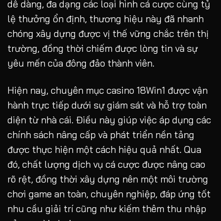
dễ dàng, đa dạng các loại hình cá cược cùng tỷ
lệ thưởng ổn định, thương hiệu này đã nhanh
chóng xây dựng được vị thế vững chắc trên thị
trường, đồng thời chiếm được lòng tin và sự
yêu mến của đông đảo thành viên.
Hiện nay, chuyên mục casino 18Win1 được vận
hành trực tiếp dưới sự giám sát và hỗ trợ toàn
diện từ nhà cái. Điều này giúp việc áp dụng các
chính sách nâng cấp và phát triển nền tảng
được thực hiện một cách hiệu quả nhất. Qua
đó, chất lượng dịch vụ cá cược được nâng cao
rõ rệt, đồng thời xây dựng nên một môi trường
chơi game an toàn, chuyên nghiệp, đáp ứng tốt
nhu cầu giải trí cũng như kiếm thêm thu nhập