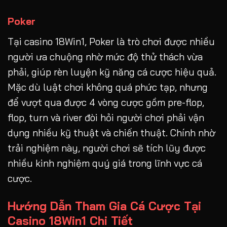
Poker
Tại casino 18Win1, Poker là trò chơi được nhiều
người ưa chuộng nhờ mức độ thử thách vừa
phải, giúp rèn luyện kỹ năng cá cược hiệu quả.
Mặc dù luật chơi không quá phức tạp, nhưng
để vượt qua được 4 vòng cược gồm pre-flop,
flop, turn và river đòi hỏi người chơi phải vận
dụng nhiều kỹ thuật và chiến thuật. Chính nhờ
trải nghiệm này, người chơi sẽ tích lũy được
nhiều kinh nghiệm quý giá trong lĩnh vực cá
cược.
Hướng Dẫn Tham Gia Cá Cược Tại
Casino 18Win1 Chi Tiết