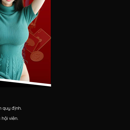
m quy định.
hội viên.