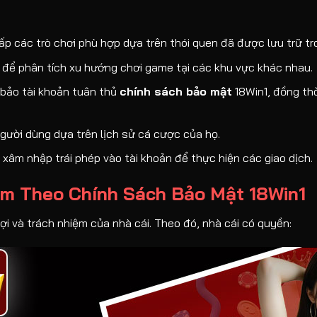
ấp các trò chơi phù hợp dựa trên thói quen đã được lưu trữ tr
g để phân tích xu hướng chơi game tại các khu vực khác nhau.
 bảo tài khoản tuân thủ
chính sách bảo mật
18Win1, đồng thờ
người dùng dựa trên lịch sử cá cược của họ.
xâm nhập trái phép vào tài khoản để thực hiện các giao dịch.
ệm Theo Chính Sách Bảo Mật 18Win1
ợi và trách nhiệm của nhà cái. Theo đó, nhà cái có quyền: