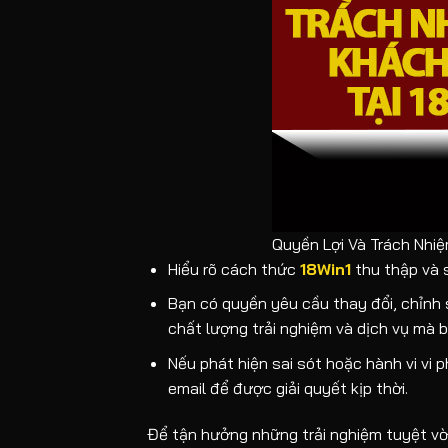
Quyền Lợi Và Trách Nhi
Hiểu rõ cách thức
18Win1
thu thập và 
Bạn có quyền yêu cầu thay đổi, chỉnh 
chất lượng trải nghiệm và dịch vụ mà 
Nếu phát hiện sai sót hoặc hành vi v
email để được giải quyết kịp thời.
Để tận hưởng những trải nghiệm tuyệt vời