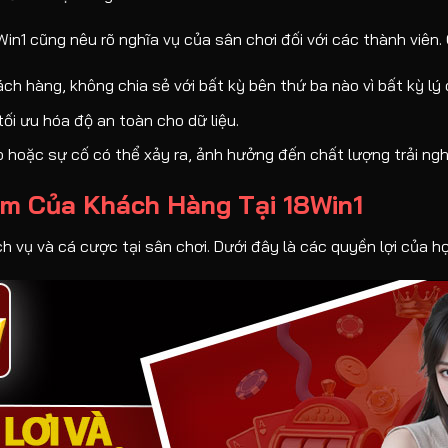
in1 cũng nêu rõ nghĩa vụ của sân chơi đối với các thành viên.
ch hàng, không chia sẻ với bất kỳ bên thứ ba nào vì bất kỳ lý 
i ưu hóa độ an toàn cho dữ liệu.
o hoặc sự cố có thể xảy ra, ảnh hưởng đến chất lượng trải ng
ệm Của Khách Hàng Tại 18Win1
 vụ và cá cược tại sân chơi. Dưới đây là các quyền lợi của họ