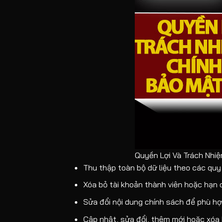
Quyền Lợi Và Trách Nhi
Thu thập toàn bộ dữ liệu theo các quy 
Xóa bỏ tài khoản thành viên hoặc hạn c
Sửa đổi nội dung chính sách để phù hợ
Cập nhật, sửa đổi, thêm mới hoặc xóa 