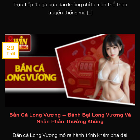
Trực tiếp đá gà cựa dao không chỉ là môn thể thao
truyền thống mà [...]
29
Th9
Bắn Cá Long Vương – Đánh Bại Long Vương Và
Nhận Phần Thưởng Khủng
Bắn cá Long Vương mở ra hành trình khám phá đại