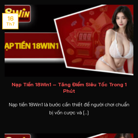
16
Th7
Nạp Tiền 18Win1 – Tăng Điểm Siêu Tốc Trong 1
Phút
Nạp tiền 18Win1 là bước cần thiết để người chơi chuẩn
bị vốn cược và [...]