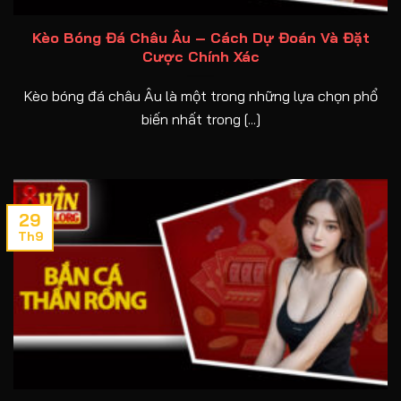
Kèo Bóng Đá Châu Âu – Cách Dự Đoán Và Đặt
Cược Chính Xác
Kèo bóng đá châu Âu là một trong những lựa chọn phổ
biến nhất trong [...]
29
Th9