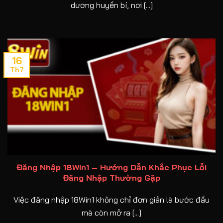
dương huyền bí, nơi [...]
16
Th7
Đăng Nhập 18Win1 – Hướng Dẫn Khắc Phục Lỗi
Đăng Nhập Thường Gặp
Việc đăng nhập 18Win1 không chỉ đơn giản là bước đầu
mà còn mở ra [...]