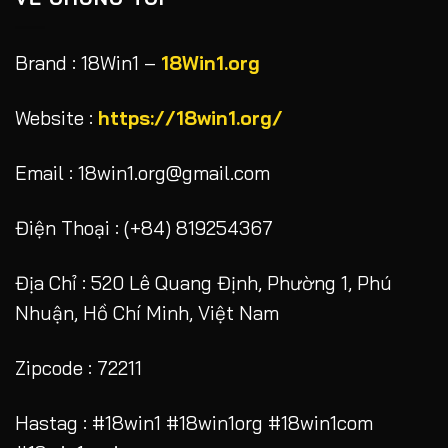
Brand : 18Win1 –
18Win1.org
Website :
https://18win1.org/
Email :
18win1.org@gmail.com
Điện Thoại :
(+84) 819254367
Địa Chỉ :
520 Lê Quang Định, Phường 1, Phú
Nhuận, Hồ Chí Minh, Việt Nam
Zipcode :
72211
Hastag :
#18win1 #18win1org #18win1com